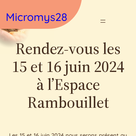
Aller
Micromys28
au
contenu
Rendez-vous les
15 et 16 juin 2024
à l’Espace
Rambouillet
Les 15 et 16 juin 2024 nous serons présent au